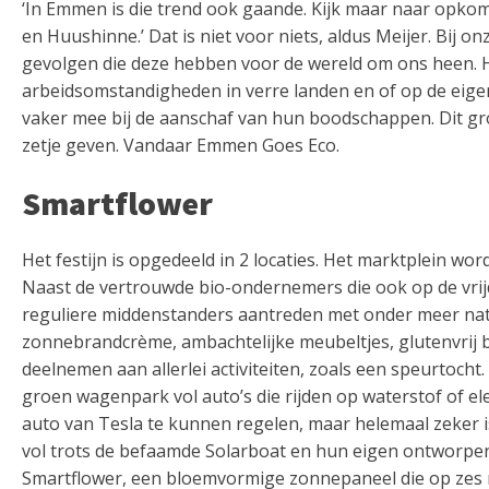
‘In Emmen is die trend ook gaande. Kijk maar naar opkoms
en Huushinne.’ Dat is niet voor niets, aldus Meijer. Bij
gevolgen die deze hebben voor de wereld om ons heen. He
arbeidsomstandigheden in verre landen en of op de ei
vaker mee bij de aanschaf van hun boodschappen. Dit gro
zetje geven. Vandaar Emmen Goes Eco.
Smartflower
Het festijn is opgedeeld in 2 locaties. Het marktplein wor
Naast de vertrouwde bio-ondernemers die ook op de vrij
reguliere middenstanders aantreden met onder meer natu
zonnebrandcrème, ambachtelijke meubeltjes, glutenvrij
deelnemen aan allerlei activiteiten, zoals een speurtoch
groen wagenpark vol auto’s die rijden op waterstof of ele
auto van Tesla te kunnen regelen, maar helemaal zeker is
vol trots de befaamde Solarboat en hun eigen ontworpen 
Smartflower, een bloemvormige zonnepaneel die op zes 